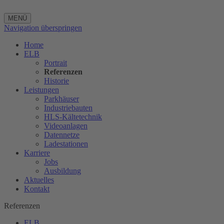
MENÜ
Navigation überspringen
Home
ELB
Portrait
Referenzen
Historie
Leistungen
Parkhäuser
Industriebauten
HLS-Kältetechnik
Videoanlagen
Datennetze
Ladestationen
Karriere
Jobs
Ausbildung
Aktuelles
Kontakt
Referenzen
ELB