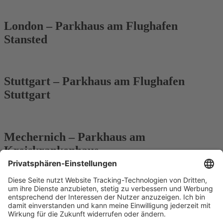
London – Parkhaus am Flughafen
Stansted
Stuttgart – Parkhaus am Flughafen
Stuttgart
Mechernich – Parkhaus am
Kreiskrankenhaus
Frankfurt/Main – Parkhaus am Uni-
Klinikum